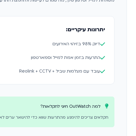
משולחת למייל וטלפון שלך, מה שגורם לעייפות ולהחמצת התרעו
יתרונות עיקריים:
דיוק 98% בזיהוי האירועים
התרעות בזמן אמת למייל וסמארטפון
עובד עם מצלמות שביל + Reolink + CCTV
למה OutWatch חיוני לחקלאות?
חקלאים צריכים להימנע מהתרעות שווא כדי להישאר ערים לאיומים אמיתיים. OutWatch מפחית רעש ומאפשר לך להתמקד בה