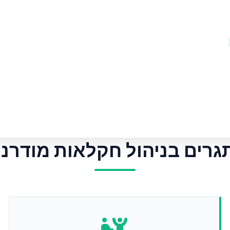
ות
דמות לניטור שדות, מטעים, חממות, ציוד
גרים בניהול חקלאות מודרני