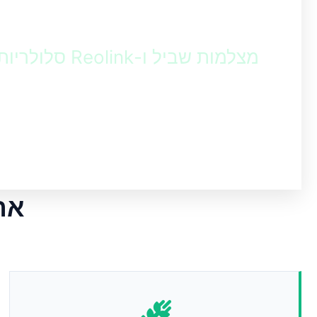
אבטחה לחקלא
מצלמות שביל ו-Reolink סלולריות
מצלמות שביל סלולריות ומצלמות אבטחה מתק
חקלאי ובעלי חיים – מכל מקום ובזמן אמת.
את