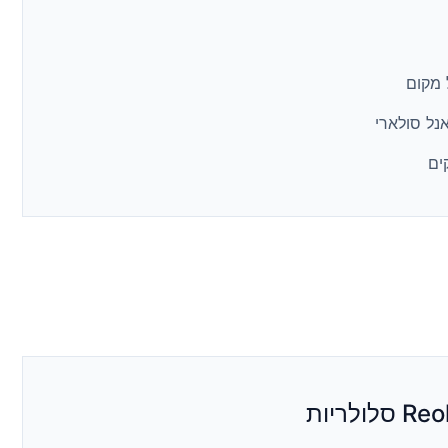
 מקום
נל סולארי
ים