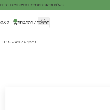
שאלות ותשובות
תמיכה טכנית
תנאים ומדיניו
0
הרשמה / התחברות
0.00
₪
טלפון: 073-3742064