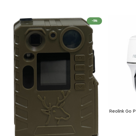
-5%
Reolink Go PT Ultr