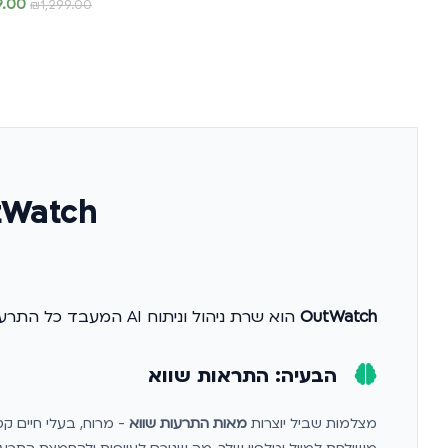
9.00
₪
1,299.00
הוספה לסל
הוספה לסל
OutWatch - ניהול ואנליטיקה
OutWatch
הוא שרת ניהול וניתוח AI המעבד כל התרעה מהמצלמות שלך בשטח. המערכת מסוננת התראות שווא בדיוק של
הבעיה: התראות שווא
מצלמות שביל יוצרות
מאות התרעות שווא
- מרוח, בעלי חיים קט