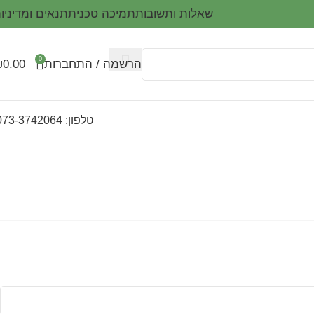
שאלות ותשובות
תמיכה טכנית
תנאים ומדיניו
0
הרשמה / התחברות
0.00
₪
טלפון: 073-3742064