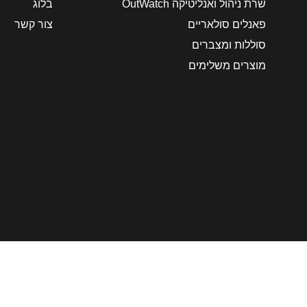
שרת ניהול ואנליטיקה OutWatch
בלוג
פאנלים סולאריים
צור קשר
סוללות ומצברים
מוצרים משלימים
Ranger Equipment © 2026 כל הזכויות שמורות