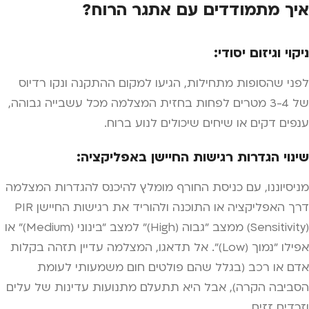
איך מתמודדים עם אתגר הרוח?
ניקוי וגיזום יסודי:
לפני שהסופות מתחילות, הגיעו למקום ההתקנה ונקו רדיוס
של 3-4 מטרים לפחות בחזית המצלמה מכל עשבייה גבוהה,
ענפים דקים או שיחים שיכולים לנוע ברוח.
שינוי הגדרות רגישות החיישן באפליקציה:
מניסיוננו, עם כניסת החורף מומלץ להיכנס להגדרות המצלמה
דרך האפליקציה או התוכנה ולהוריד את רגישות החיישן PIR
(Sensitivity) ממצב "גבוה (High)" למצב "בינוני (Medium)" או
אפילו "נמוך (Low)". אל תדאגו, המצלמה עדיין תזהה בקלות
אדם או רכב (בגלל שהם פולטים חום משמעותי לעומת
הסביבה הקרה), אבל היא תתעלם מתנועות עדינות של עלים
וזרדים זזים.