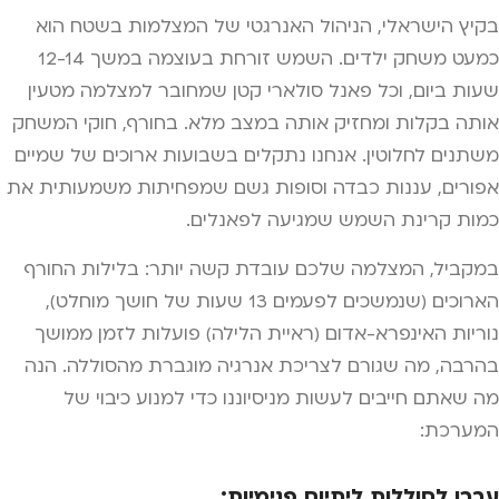
בקיץ הישראלי, הניהול האנרגטי של המצלמות בשטח הוא
כמעט משחק ילדים. השמש זורחת בעוצמה במשך 12-14
שעות ביום, וכל פאנל סולארי קטן שמחובר למצלמה מטעין
אותה בקלות ומחזיק אותה במצב מלא. בחורף, חוקי המשחק
משתנים לחלוטין. אנחנו נתקלים בשבועות ארוכים של שמיים
אפורים, עננות כבדה וסופות גשם שמפחיתות משמעותית את
כמות קרינת השמש שמגיעה לפאנלים.
במקביל, המצלמה שלכם עובדת קשה יותר: בלילות החורף
הארוכים (שנמשכים לפעמים 13 שעות של חושך מוחלט),
נוריות האינפרא-אדום (ראיית הלילה) פועלות לזמן ממושך
בהרבה, מה שגורם לצריכת אנרגיה מוגברת מהסוללה. הנה
מה שאתם חייבים לעשות מניסיוננו כדי למנוע כיבוי של
המערכת:
עברו לסוללות ליתיום פנימיות: