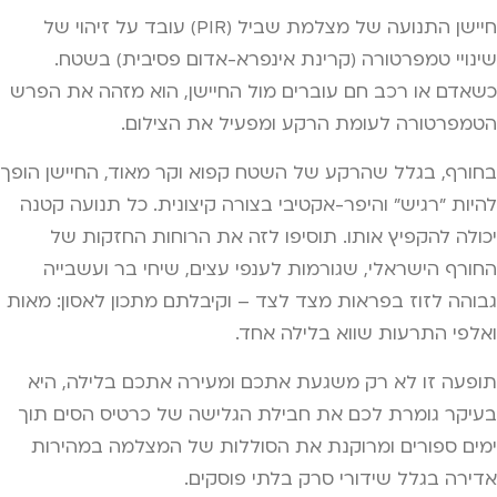
חיישן התנועה של מצלמת שביל (PIR) עובד על זיהוי של
שינויי טמפרטורה (קרינת אינפרא-אדום פסיבית) בשטח.
כשאדם או רכב חם עוברים מול החיישן, הוא מזהה את הפרש
הטמפרטורה לעומת הרקע ומפעיל את הצילום.
בחורף, בגלל שהרקע של השטח קפוא וקר מאוד, החיישן הופך
להיות "רגיש" והיפר-אקטיבי בצורה קיצונית. כל תנועה קטנה
יכולה להקפיץ אותו. תוסיפו לזה את הרוחות החזקות של
החורף הישראלי, שגורמות לענפי עצים, שיחי בר ועשבייה
גבוהה לזוז בפראות מצד לצד – וקיבלתם מתכון לאסון: מאות
ואלפי התרעות שווא בלילה אחד.
תופעה זו לא רק משגעת אתכם ומעירה אתכם בלילה, היא
בעיקר גומרת לכם את חבילת הגלישה של כרטיס הסים תוך
ימים ספורים ומרוקנת את הסוללות של המצלמה במהירות
אדירה בגלל שידורי סרק בלתי פוסקים.