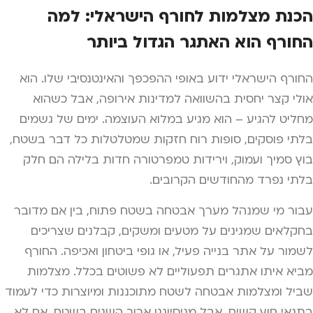
הכנת מצלמות לחורף הישראלי: למה
החורף הוא האתגר הגדול ביותר
החורף הישראלי ידוע באופי ההפכפך והאינטנסיבי שלו. הוא
אולי קצר יחסית בהשוואה למדינות אירופה, אבל כשהוא
מחליט להגיע – הוא מגיע במלוא העוצמה. ימים של גשמים
בלתי פוסקים, סופות רוח חזקות שמטלטלות כל דבר בשטח,
בוץ סמיך ועמוק, וירידות טמפרטורה חדות בלילה הם חלק
בלתי נפרד מהחודשים הקרובים.
עבור מי שמנהל מערך אבטחה בשטח פתוח, בין אם מדובר
בחקלאים שמגינים על מטעים ומשקים, קבלנים שצריכים
לשמור על אתר בנייה פעיל, או גופי ביטחון ואכיפה. החורף
מביא איתו אתגרים תפעוליים לא פשוטים בכלל. מצלמות
שביל ומצלמות אבטחה לשטח מתוכננות ומיוצרות כדי לעמוד
בתנאי חוץ קשים, אבל מניסיוננו ארוך השנים בשטח, אם לא