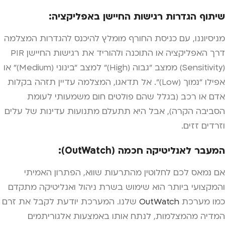
שיתוף הגדרות רגישות החיישן באפליקציה:
מניסיוננו, עם כניסת החורף מומלץ להיכנס להגדרות המצלמה
דרך האפליקציה או התוכנה ולהוריד את רגישות החיישן PIR
(Sensitivity) ממצב "גבוה (High)" למצב "בינוני (Medium)" או
אפילו "נמוך (Low)". אל תדאגו, המצלמה עדיין תזהה בקלות
אדם או רכב (בגלל שהם פולטים חום משמעותי לעומת
הסביבה הקרה), אבל היא תתעלם מתנועות עדינות של עלים
וזרדים זזים.
המעבר לאנליטיקה חכמה (OutWatch):
אם נמאס לכם לחלוטין מהתרעות שווא, הפתרון האמיתי
והמקצועי ביותר הוא שימוש בשרת ניהול ואנליטיקה מתקדם
כמו מערכת
OutWatch
שלנו. המערכת יודעת לקבל את זרם
המדיה מהמצלמות, לנתח אותו באמצעות אלגוריתמים