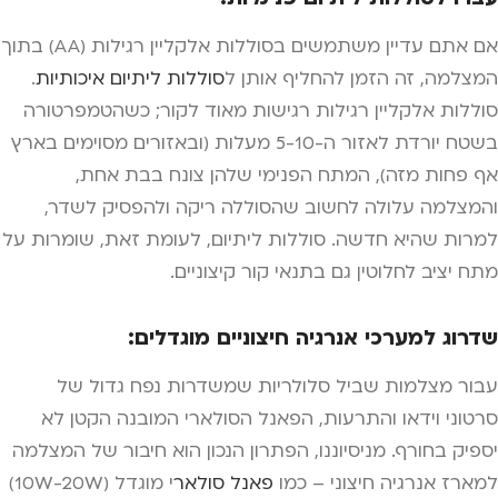
אם אתם עדיין משתמשים בסוללות אלקליין רגילות (AA) בתוך
המצלמה, זה הזמן להחליף אותן ל
סוללות ליתיום איכותיות
.
סוללות אלקליין רגילות רגישות מאוד לקור; כשהטמפרטורה
בשטח יורדת לאזור ה-5-10 מעלות (ובאזורים מסוימים בארץ
אף פחות מזה), המתח הפנימי שלהן צונח בבת אחת,
והמצלמה עלולה לחשוב שהסוללה ריקה ולהפסיק לשדר,
למרות שהיא חדשה. סוללות ליתיום, לעומת זאת, שומרות על
מתח יציב לחלוטין גם בתנאי קור קיצוניים.
שדרוג למערכי אנרגיה חיצוניים מוגדלים:
עבור מצלמות שביל סלולריות שמשדרות נפח גדול של
סרטוני וידאו והתרעות, הפאנל הסולארי המובנה הקטן לא
יספיק בחורף. מניסיוננו, הפתרון הנכון הוא חיבור של המצלמה
למארז אנרגיה חיצוני – כמו
פאנל סולאר
י מוגדל (10W-20W)