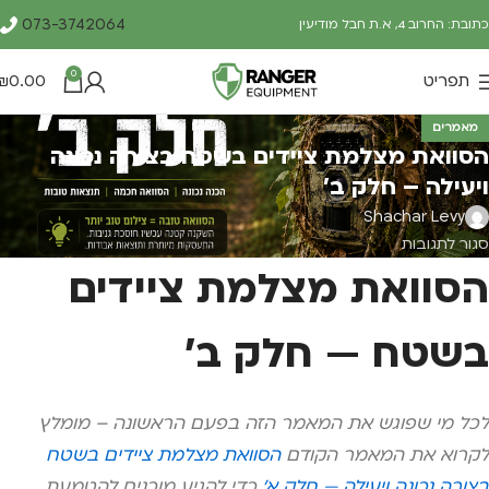
073-3742064
כתובת: החרוב 4, א.ת חבל מודיעין
0
תפריט
0.00
₪
מאמרים
הסוואת מצלמת ציידים בשטח בצורה נכונה
ויעילה – חלק ב'
Shachar Levy
סגור לתגובות
הסוואת מצלמת ציידים
בשטח — חלק ב'
לכל מי שפוגש את המאמר הזה בפעם הראשונה – מומלץ
לקרוא את המאמר הקודם
הסוואת מצלמת ציידים בשטח
בצורה נכונה ויעילה — חלק א'
כדי להגיע מוכנים להטמעת