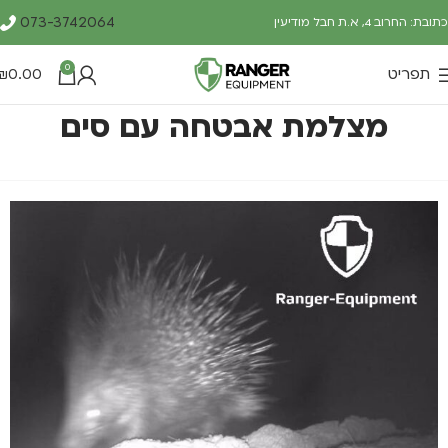
073-3742064
כתובת: החרוב 4, א.ת חבל מודיעין
0
תפריט
0.00
₪
מצלמת אבטחה עם סים