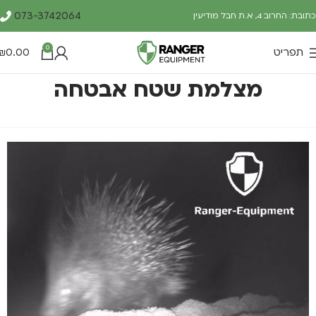
073-3742064
כתובת: החרוב 4, א.ת חבל מודיעין
0
תפריט
0.00
₪
מצלמת שטח אבטחה