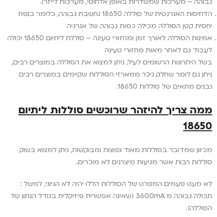
גבוהה – מערכות שמשדרות באופן אלחוטי, מערכות לייזר).
הדחיסות האנרגטית של סוללה 18650 נחשבת גבוהה, כלומר בנפח
יחסית קטן הסוללה מכילה כמות גבוהה של אנרגיה
אמינות הסוללה לאורך זמן ומחזורי טעינה – סוללת ליתיום 18650 יכולה
לעבוד גם לאחר מאות מחזורי טעינה
בשל היתרונות הרשומים לעיל, ניתן למצוא את הסוללה במוצרים רבים,
ניתן גם לומר שחלק ניכר ממארזי הסוללות שקיימים במוצרים רבים
נבנים מתאים של סוללות 18650.
ממה צריך להיזהר שרוכשים סוללות ליתיום
18650
מכיוון שמדובר בסוללות מאוד נפוצות ומבוקשות, ניתן למצוא בשוק
סוללות רבות אשר מגיעות מיצרנים לא מוכרים.
לא מעט פעמים המפרט של הסוללות הללו יהיה לא הגיוני, למשל :
תכולה גבוהה מ 3600mA (שאינה אפשרית פיזיקלית בגודל הנתון של
הסוללה).