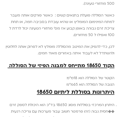
500 מחזורי טעינה).
כאשר הסוללה פועלת בתנאים קשים : כאשר פורקים אותה מעבר
למתח המינימום המומליץ או שהיא עובדת בסביבה חמה, או תחת
צריכת זרם גבוהה באופן קבוע אז מס' מחזורי הטעינה יכול לרדת ל
100 ואפילו ל 50 מחזורים.
לכן, כדי להפיק את המיטב מהסוללה מומלץ לא לפרוק אותה לחלוטין
ולהשתדל לא לעבוד איתה באזורים מאוד חמים.
הקוד 18650 מתייחס למבנה הפיזי של הסוללה
הקוטר של הסוללה הוא 18מ"מ
הגובה של הסוללה הוא 65מ"מ
היתרונות בסוללת ליתיום 18650
היתרון המרכזי בסוללות מסוג 18650 בד"כ הוא היכולת לספק זרם
��חסית גבוה (זהו פרמטר חשוב עבור מערכות עם צריכה רגעית