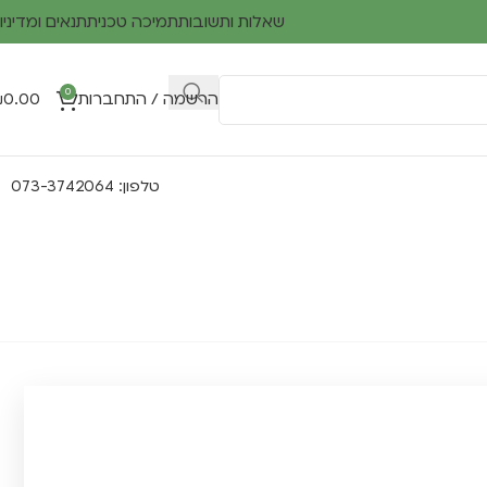
שאלות ותשובות
תמיכה טכנית
תנאים ומדיניו
0
הרשמה / התחברות
0.00
₪
טלפון: 073-3742064