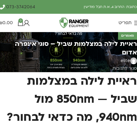
073-3742064
כתובת: החרוב 4, א.ת חבל מודיעין
0
תפריט
0.00
₪
מאמרים
ראיית לילה במצלמות שביל – סוגי אינפרה
אדום
elite
סגור לתגובות
ראיית לילה במצלמות
שביל — 850nm מול
940nm, מה כדאי לבחור?