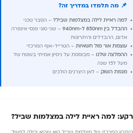
📌 מה תלמדו במדריך זה?
למה ראיית לילה במצלמות שביל?
– הסבר טכני
ההבדל בין 850nm ל-940nm
– שני סוגי פנסי אינפרה
אדום, ההבדלים והיתרונות
עוצמת אור מול חשאיות
– הטרייד-אוף המרכזי
ההמלצה שלנו
– מבוססת על ניסיון אמיתי בשטח של
מעל ל15 שנה
מגמת השוק
– לאן היצרנים הולכים
רקע: למה ראיית לילה במצלמות שביל
?
היתרון המרכזי של מצלמת שביל הוא שהיא יכולה לפעול