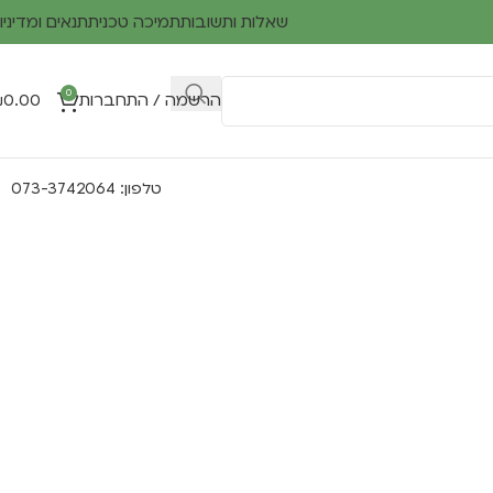
שאלות ותשובות
תמיכה טכנית
תנאים ומדיניו
0
הרשמה / התחברות
0.00
₪
טלפון: 073-3742064