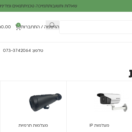
שאלות ותשובות
תמיכה טכנית
תנאים ומדיניו
0
הרשמה / התחברות
0.00
₪
טלפון: 073-3742064
מצלמות IP
מצלמות תרמיות