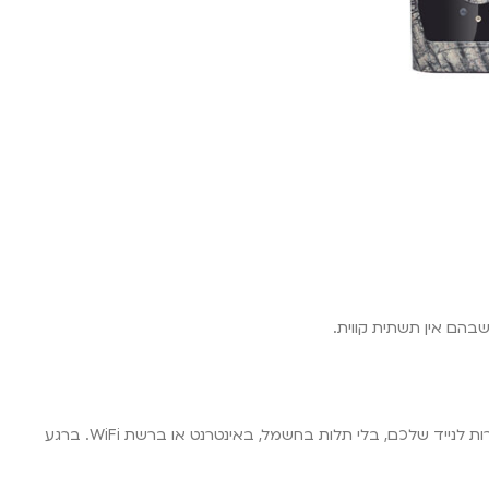
בהם אין תשתית קווית.
מצלמת שביל סלולרית פועלת עם כרטיס SIM של אחת מחברות התקשורת בארץ (סלקום, פרטנר, גולן טלקום, פלאפון) ושולחת תמונות וסרטונים ישירות לנייד שלכם, בלי תלות בחשמל, באינטרנט או ברשת WiFi. ברגע