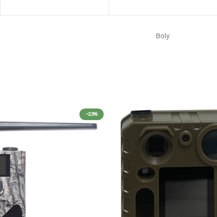
Boly
-23%