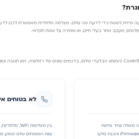
גרת?
געה פיזית לשטח כדי לדעת מה צולם. מצלמה סלולרית מאפשרת לכם לדע
ולשים, מעקב אחר בעלי חיים, או שמירה על שטח חקלאי.
בקטגוריה זו תמצאו מצלמות שביל סלולריות ממיטב המותגים Boly ו-CovertEye (המותג הבלעדי שלנו), בדגמים
לא בטוחים אי
ניקה משלה וציוד פיתוח
בין מצלמות Fi
מקצועי. אנו מבצעים תיקוני חומרה, אבחון תקלות, עדכוני קושחה (Firmware) והכנת סלעי
צוות המומחים שלנו ישמע מ