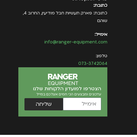
כתובת:
כתובת: פארק תעשיות חבל מודיעין, החרוב 4,
שוהם
אימייל:
info@ranger-equipment.com
טלפון:
073-3742064
הצטרפו למועדון הלקוחות שלנו
עדכונים ומבצעים הכי חמים אצלכם במייל
שליחה