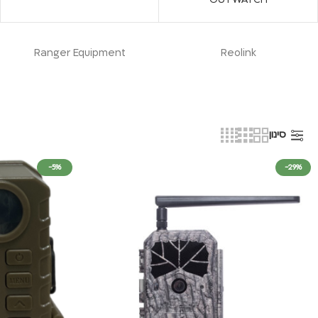
Ranger Equipment
Reolink
סינון
-5%
-29%