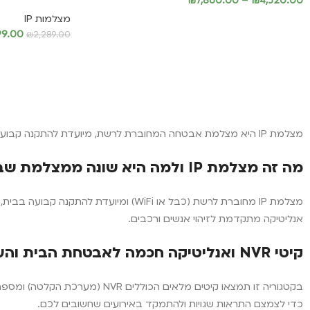
₪
7,860.00
–
₪
4,520.00
מצלמות IP
בחר אפשרויות
99.00
₪
2,289.00
הוספה לסל
מצלמת IP היא מצלמת אבטחה המחוברת לרשת, מיועדת להתקנה קבועה בבית, בעסק או בשטח מגודר — עם תמיכה באנליטיקה חכמה ובקיטי הקלטה מלאים.
מה זה מצלמת IP ולמה היא שונה ממצלמת שביל?
אנליטיקה מתקדמת לזיהוי אנשים ורכבים.
קיטי NVR ואנליטיקה חכמה לאבטחת הבית והעסק
בקטגוריה זו תמצאו קיטים מלאי
כדי לצמצם התראות שגויות ולהתמקד באירועים שחשובים לכם.