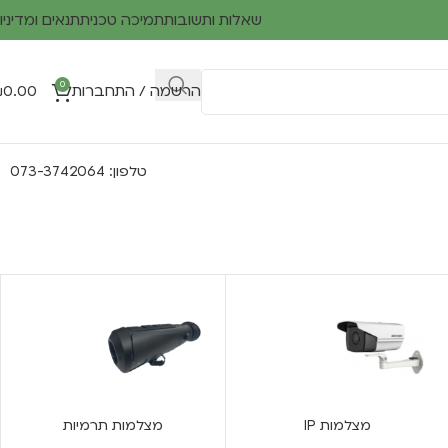
שאלות ותשובות
תמיכה טכנית
תנאים ומדיניו
0
הרשמה / התחברות
0.00
₪
טלפון: 073-3742064
מצלמות IP
מצלמות תרמיות