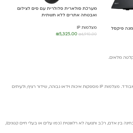
מערכת סולארית סלולרית עם סים לצילום
ואבטחה אתרים ללא תשתית
מצלמות IP
ט 4 מצלמות כיפה IP באיכות 5 מגה פיקסל
₪
5,325.00
₪
6,910.00
מידע נוסף
מצלמת IP מחוברת לרשת (כבל או WiFi) ומיועדת להתקנה קבועה בבית, בעסק או בשטח מגודר — בניגוד למצלמת שביל, שמיועדת לשטח פתוח ומבודד. מצלמות IP מספקות איכות וידאו גבוהה, שידור רציף, ולעיתים
יקה חכמה שמבחינה בין אדם, רכב ותנועה לא רלוונטית (כמו עלים או בעלי חיים קטנים),