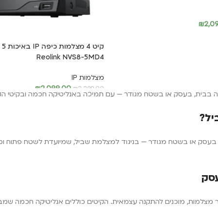
₪
2,0
קי
Reolink NVS8-5MD4
מצלמות IP
₪
2,099.00
₪
2,289.00
הוספה לסל
ם הכוללים NVR (מערכת הקלטה) ומספר מצלמות, מוכנים להתקנה עצמאית. הקיטים כוללים אנליט