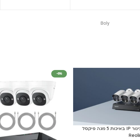
Boly
-8%
קיט 4 מצלמות צינור IP באיכות 5 מגה פיקסל
Reol