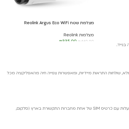
מצלמת שטח Reolink Argus Eco WiFi
מצלמות Reolink
₪
335.00
₪
460.00
מידע נוסף
מות בחושך מלא, שולחות התראות מיידיות, ומאפשרות צפייה חיה מהאפליקציה מכל
בקטגוריה תמצאו שני סוגי מצלמות: מצלמות WiFi, המתאימות לאבטחת בית או עסק ודורשות חיבור לרשת אלחוטית קבועה; ומצלמות סלולריות, הפועלות עם כרטיס SIM של אחת מחברות התקשורת בארץ (סלקום,