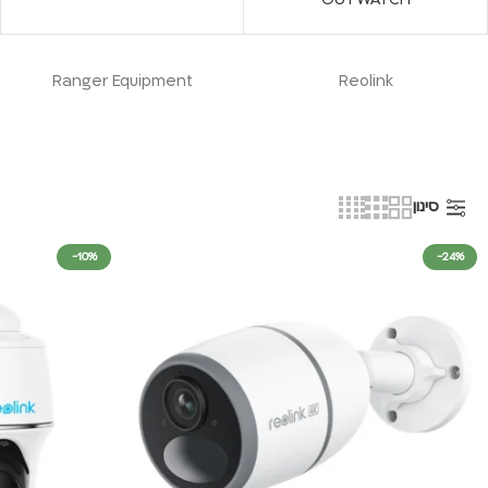
Ranger Equipment
Reolink
סינון
-10%
-24%