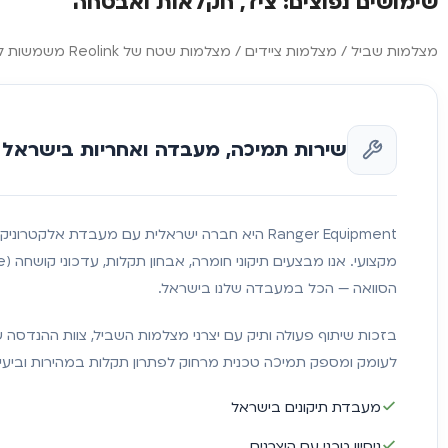
שימושים נפוצים: ציד, חקלאות ואבטחה
מצלמות שביל / מצלמות ציידים / מצלמות שטח של Reolink משמשות להגנה על מבנים באזורים ללא תשתית, אבטחת שטחים חקלאיים מבודדים, זיהוי בעלי חיים, ותיעוד מעברי רכבים או אנשים בצירים ובמעברי גדרות.
שירות תמיכה, מעבדה ואחריות בישראל
Ranger Equipment היא חברה ישראלית עם מעבדת אלקטרו
הסוואה — הכל במעבדה שלנו בישראל.
בזכות שיתוף פעולה ותיק עם יצרני מצלמות השביל, צוות ההנדסה 
לעומק ומספק תמיכה טכנית מרחוק לפתרון תקלות במהירות וביעיל
מעבדת תיקונים בישראל
ניסיון טכני עם היצרנים