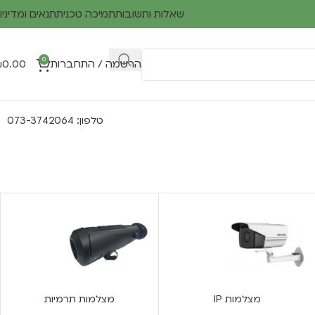
שאלות ותשובות
תמיכה טכנית
תנאים ומדיניו
0
הרשמה / התחברות
0.00
₪
טלפון: 073-3742064
מצלמות IP
מצלמות תרמיות