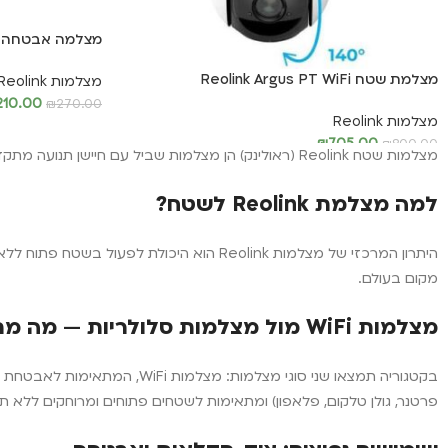
מצלמה אבטחה Reolink E1 3MP
מצלמת שטח Reolink Argus PT WiFi
מצלמות Reolink
210.00
₪
270.00
מצלמות Reolink
מידע נוסף
₪
705.00
₪
800.00
מצלמות שטח Reolink (ראולינק) הן מצלמות שביל עם חיישן תנועה מתקדם, שמזהה שינויים בסביבה ושולח התראה בזמן אמת — ישירות לאפליקציה בנייד.
מידע נוסף
למה מצלמת Reolink לשטח?
היתרון המרכזי של מצלמות Reolink הוא ה
מקום בעולם.
מצלמות WiFi מול מצלמות סלולריות — מה מתאים לך?
פרטנר, גולן טלקום, פלאפון) ומתאימות לשטחים פתוחים ומרוחקים ללא תשתית