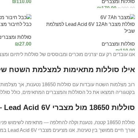
סוללות ומצברים
110.00
₪
₪
170.00
₪
200.00
הוספה לסל
הוספה לסל
סוללת מצבר Lead Acid 6V 12Ah למצלמת
כבל לחיבור מצב
שביל
סוללות ומצברים
סוללות ומצברים
27.00
₪
₪
110.00
הוספה לסל
אנו עובדים רק עם יצרנים מוכרים ומבוססים של סוללות ליתיום ומצברי Lead Acid, ומבצעים בדיקות מקיפות כדי לוודא שכל סוללה עומדת במפרט הטכני 
הוספה לסל
אילו סוללות מתאימות למצלמת השטח ש
בקטגוריה תמצאו את כל הסוללות והמצברים המתאימים, כולל סוללות AA למצלמות שדורשות או
סוללות 18650 מול מצברי Lead Acid 6V — מה ההבדל?
אורך חיים ממושך בין טעינות. אנו מציעים מצברי Lead Acid 6V במספר קיבולות — 4.5Ah, 7Ah ו-12Ah — לפי משך הזמן שאתם צריכים שהמצלמה תפעל ברצף.