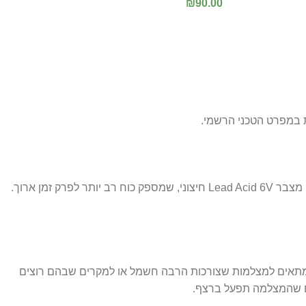
₪
90.00
הוספה לסל
רוב מצלמות השטח עובדות עם סוללות 18650 נטענות, אך מצלמות שצורכות יותר חשמל (כמו מצלמות סלולריות 4G) מומלץ לחבר אליהן מצבר Lead Acid 6V חיצוני, שמספק כוח רב יותר לפרק זמן ארוך.
נימי בתוך המצלמה. מצבר Lead Acid 6V הוא חיצוני, גדול וחזק יותר, ומתאים למצלמות שצורכות הרבה חשמל או למקרים שבהם רוצים