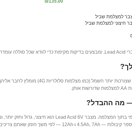
₪
135.00
הוספה לסל
ר חיצוני למצלמת שביל
הרשמי.
לך?
תן.
סוללת 18650 קטנה, נטענת וקלה להחלפה — מתאימה לשימוש פ