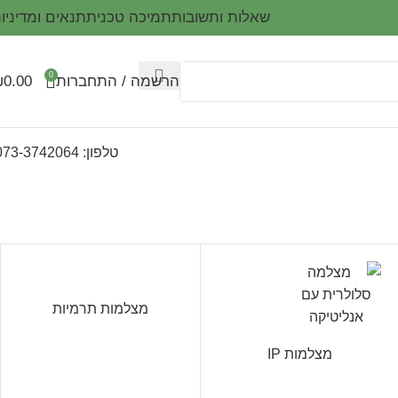
שאלות ותשובות
תמיכה טכנית
תנאים ומדיניו
0
הרשמה / התחברות
0.00
₪
טלפון: 073-3742064
מצלמות תרמיות
מצלמות IP