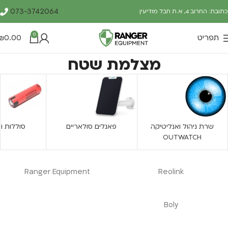
073-3742064
כתובת: החרוב 4, א.ת חבל מודיעין
0
תפריט
0.00
₪
עמוד הבית
מוצרים המתויגים “מצלמת שטח”
מצלמת שטח
שרת ניהול ואנליטיקה
פאנלים סולאריים
סוללות ו
OUTWATCH
Ranger Equipment
Reolink
Boly