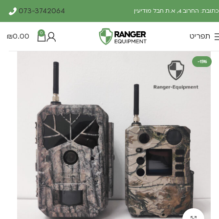
073-3742064
כתובת: החרוב 4, א.ת חבל מודיעין
0
תפריט
0.00
₪
-15%
Click to enlarge