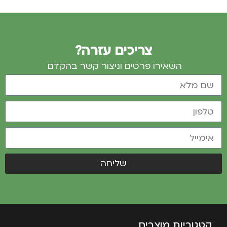
מקווים שעזרנו לכם לקבל החלטה איכותית, אם עדיין יש
שאלות בנוגע למצלמות שביל או בכל נושא אחר מוזמנים
צריכים עזרה?
לפנות אלינו 054-3215032
השאירו פרטים וניצור קשר בהקדם
מוזמנים לעקוב אחרינו בעמוד ה
Facebook
שליחה
קטגוריות מוצרים