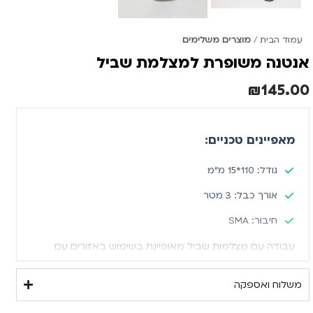
עמוד הבית
מוצרים משלימים
אנטנה משופרת למצלמת שביל
₪
145.00
מאפיינים טכניים:
גודל: 110*15 מ"מ
אורך כבל: 3 מטר
חיבור: SMA
עבודה עם מצלמות שביל מאופיינת בשימוש באזורים עם
קליטה ותשתית מוגבלת. לפעמים מה שחסר זה עוד מטר אחד
או שניים כדי להגיע לקליטה איכותית באזורים סבוכים או
משלוח ואספקה
בוואדי עמוק. הגדלת טווח הקליטה באמצעות אנטנה משופרת