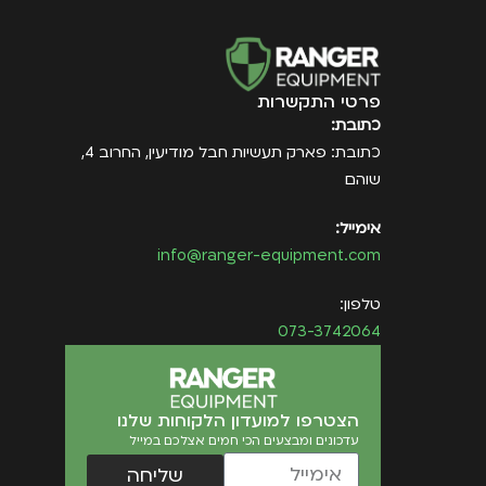
פרטי התקשרות
כתובת:
כתובת: פארק תעשיות חבל מודיעין, החרוב 4,
שוהם
אימייל:
info@ranger-equipment.com
טלפון:
073-3742064
הצטרפו למועדון הלקוחות שלנו
עדכונים ומבצעים הכי חמים אצלכם במייל
שליחה