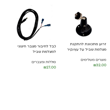
במפרט הטכני הרשמי.
29%
זמן האספקה לישובים מרוחקים / ישובים באיו”ש יכולים להיות
ארוכים יותר.
מוזמנים לעקוב אחרינו בעמוד ה
Facebook
זרוע מתכוונת להתקנת
כבל לחיבור מצבר חיצוני
מצלמת שביל על עץ/קיר
למצלמת שביל
מצל
110 מעלות BG-636
מוצרים משלימים
סוללות ומצברים
₪
32.00
₪
27.00
מצלמ
הוספה לסל
הוספה לסל
0.00
הו