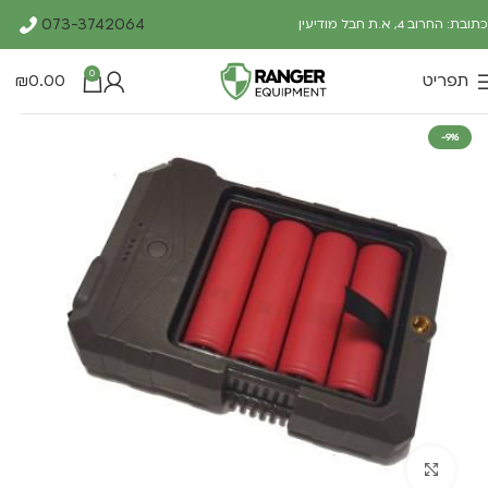
073-3742064
כתובת: החרוב 4, א.ת חבל מודיעין
0
תפריט
0.00
₪
-9%
Click to enlarge