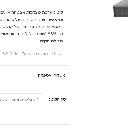
ומאפשר חיבור
לשרת האנליטיקה OutWatch
באמצעות המנגנון היחודי של אנליט
של 98% (שואפת ל-0 התרעות שווא).
תכולת הקיט
4/8 מצלמות SG-Vision Turret
מכשיר הקלטה SG-Vision NVR
SG-Vision Turret
משלוח ואספקה
איכות תמונה:
2 מגה פיקסל
זום:
אופטי x4
סוג הקיט
עדשה:
2.8 מ"מ – 12 מ"מ
אנליטיקה:
זיהוי חדירות חכם מובנ