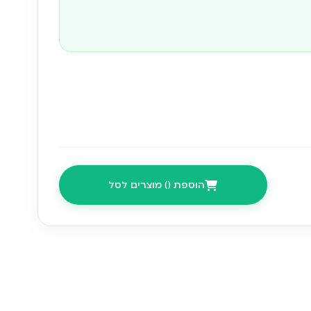
ללות אנליטיקה לזיהוי חדירה/הגנה היקפית מספקות
ות על הניתוח המקומי במצלמה בלבד, מכיוון שהחומרה
עים והיכולות עיבוד (כדי לשמור על רמת מחירים
יטיקה דו-שלבי שבזכותו אנו יכולים לספק פתרון אמין
הוספת (
) מוצרים לסל
בים באיו”ש יכולים להיות ארוכים יותר.
 ה
Facebook