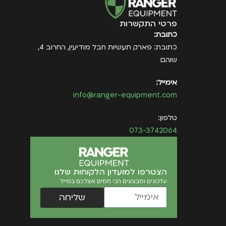
פרטי התקשרות
כתובת:
כתובת: פארק תעשיות חבל מודיעין, החרוב 4,
שוהם
אימייל:
info@ranger-equipment.com
טלפון:
073-3742064
הצטרפו למועדון הלקוחות שלנו
עדכונים ומבצעים הכי חמים אצלכם במייל
שליחה