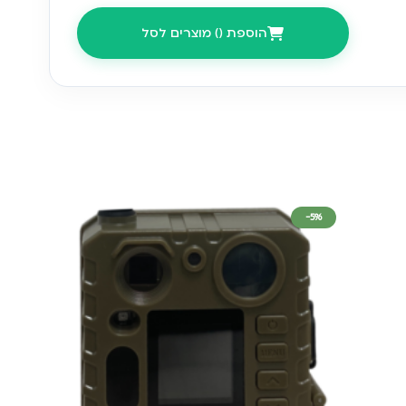
ניתן לכיוון בהתאם לשטח
הוספת (
) מוצרים לסל
תכנון זמני עבודה מותאם אישית
Micro SD עד 128GB
סוללת ליתיום נטענת / פאנל סולארי / חיבור ישיר 5V/2A
עמידה לגשם ושמש — יש להתקין עם הפתחים כלפי מטה
והאטמים מחוברים
113 × 75 מ"מ
-5%
450 גרם
כמות
×1