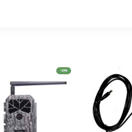
רגישות חיישן
תזמון
כרטיס זיכרון
אנרגיה
עמידות חוץ
מידות
-29%
משקל
מה בערכה?
פריט
מצלמת שטח סלולרית Reolink Go Plus