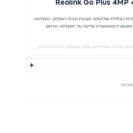
שטח Reolink Go Plus סלולרית הכוללת אנליטיקה מובנית מבית ראולניק. המצלמה
ותקשורת ומאפשרת שליטה על המצלמה מרחוק
P – הוא במנגנון המובנה של האנליטיקה אשר מאפשר זיהוי אדם ורכב,
 כמות התרעות השווא.
המצלמה כוללת מודם סלולרי 4G LTE המאפשר באמצעות כרטיס SIM (תמיכה בכל
ל: פרטנר, סלקום, פלאפון ועוד) שליחת התרעות בזמן
ובנוסף מאפשר צפייה בזמן אמת בכל זמן נתון מכל
ובנית
למה את
הפאנל הסולארי
של Reolink כדי לאפשר
ים להבחנה בלילה ממרחק קרוב.