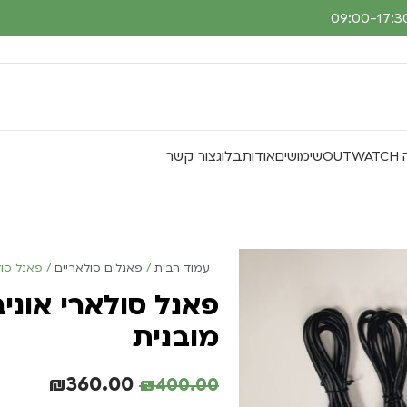
O
שימושים
אודות
בלוג
צור קשר
עמוד הבית
פאנלים סולאריים
פאנל סול
פאנל סולארי אוני
מובנית
₪
360.00
₪
400.00