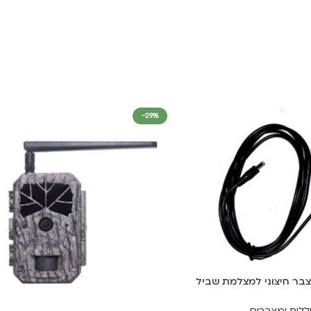
יציאת מתח:
6/9/12 וולט
טווח טמפ':
20-60- מעלות צלסיוס
מידות:
185*155*25 מ"מ
לתלייה על עמוד / עץ.
-29%
הפאנל מתאים למגוון מוצרים
מצלמות שביל סלולריות
מצלמות שביל אוגרות
במידת הצורך אנו יכולים לייצר ו
זמן האספקה לישובים מרוחקים / יש
מוזמנים לעקוב אחרינו בעמוד ה
ook
צבר חיצוני למצלמת שביל
ללות ומצברים