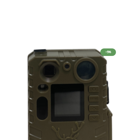
המחיר כולל פאנל, כבל חיבור למצלמת שביל / מצלמת ציידים , כבל USB להטענה וזרוע
-5%
לספק כבל להפעלת ציוד אחר על פי דרישת הלקוח.
ובים באיו"ש יכולים להיות ארוכים יותר
.
Faceb