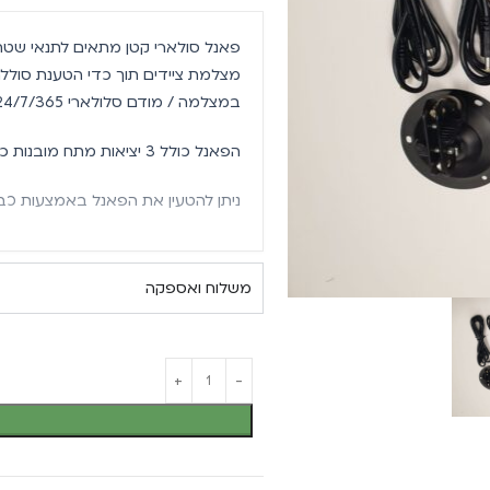
פאנל סולארי קטן מתאים לתנאי שטח
מצלמת ציידים תוך כדי הטענת סולל
במצלמה / מודם סלולארי 24/7/365 ללא צורך בתחזוקה או הטענה.
הפאנל כולל 3 יציאות מתח מובנות כדי לאפשר גמישות מירבית.
ניתן להטעין את הפאנל באמצעות כבל SB
שימו לב:
יותר עלול לפגוע בתפקוד המצלמה.
משלוח ואספקה
נתונים טכניים
צבע:
שחור
הספק:
3 וואט
סוללה:
מובנית 8000mAh