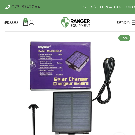
073-3742064
כתובת: החרוב 4, א.ת חבל מודיעין
0
תפריט
0.00
₪
-17%