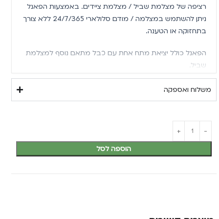
רציפה של מצלמת שביל / מצלמת ציידים. באמצעות הפאנל
ניתן להשתמש במצלמה / מודם סלולארי 24/7/365 ללא צורך
בתחזוקה או הטענה.
הפאנל כולל יציאת מתח אחת עם כבל מתאם נוסף למצלמת
שביל.
נתונים טכניים
משלוח ואספקה
צבע:
שחור
הספק:
1 וואט
סוללה:
2 סוללות ליתיום 18650
הוספה לסל
יציאת מתח:
5 וולט
טווח טמפ':
20-60- מעלות צלסיוס
מידות:
90*90*25 מ"מ
המחיר כולל פאנל, כבל חיבור type c למצלמת שביל /