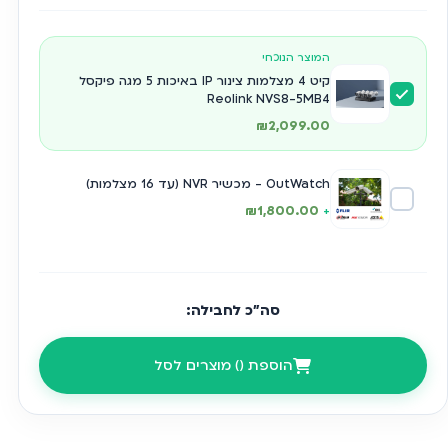
4 מצלמות ראולינק צינור IP-POE באיכות 5MP (2560×1920)
מכשיר הקלטה עם דיסק קשיח 2TB
המוצר הנוכחי
4 כבלי רשת באורך 18 מטר, חיבור PoE ישיר למצלמה
קיט 4 מצלמות צינור IP באיכות 5 מגה פיקסל
Reolink NVS8-5MB4
ב-
Ranger Equipment
אנחנו לא מתפשרים על הביטחון
₪
2,099.00
שלכם. שדרגו את ההגנה עם קיט 4 מצלמות
5MP
Reolink
–
פתרון אבטחה חכם, אמין וחד במיוחד, ששומר עליכם מסביב
OutWatch - מכשיר NVR (עד 16 מצלמות)
לשעון בכל תנאי שטח
₪
1,800.00
+
רק ב-
Ranger Equipment
תקבלו את עוצמת ה-
Reolink
5MP
בשילוב שירות
OUTWATCH
: מעטפת הגנה ייחודית
הכוללת ליווי מקצועי, תמיכה טכנית ושירות שמוודא שהמערכת
סה"כ לחבילה:
שלכם תמיד דרוכה, פועלת ושומרת עליכם באמת.
זמן האספקה לישובים מרוחקים / ישובים באיו”ש יכולים להיות
הוספת (
) מוצרים לסל
ארוכים יותר.
מוזמנים לעקוב אחרינו בעמוד ה
Facebook