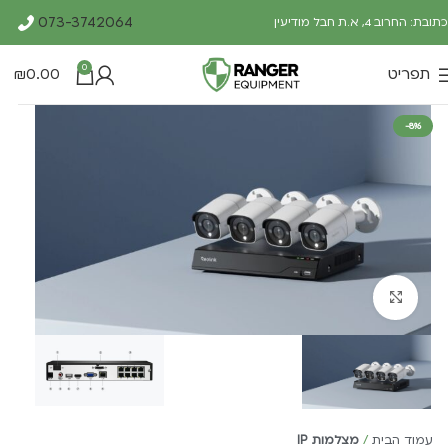
073-3742064
כתובת: החרוב 4, א.ת חבל מודיעין
0
תפריט
0.00
₪
-8%
Click to enlarge
עמוד הבית
מצלמות IP