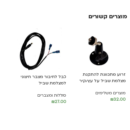
מוצרים קשורים
29%
זרוע מתכוונת להתקנת
כבל לחיבור מצבר חיצוני
מצלמת שביל על עץ/קיר
למצלמת שביל
מצל
110 מעלות BG-636
מוצרים משלימים
סוללות ומצברים
₪
32.00
₪
27.00
מצלמ
הוספה לסל
הוספה לסל
0.00
הו