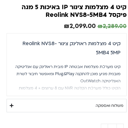
קיט 4 מצלמות צינור IP באיכות 5 מגה
פיקסל Reolink NVS8-5MB4
₪
2,099.00
₪
2,289.00
קיט 4 מצלמות ראולינק צינור Reolink NVS8-
5MB4 5MP
קיט מערכת מצלמות אבטחה IP מבית ראולינק עם אנליטיקה
מובנית מגיע מוכן להתקנה Plug&Play ומאפשר חיבור
לשרת
האנליטיקה OutWatch
הקיט כולל מערכת הקלטה NVR עם 8 ערוצים + 4 מצלמות
צינור IP באיכות 5MP, דיסק קשיח 2TB.
משלוח ואספקה
באמצעות האפליקציה ניתן להתחבר למערכת כדי לראות
ולשמוע מה קורה בבית או בעסק 24/7 בצורה פשוטה ביותר.